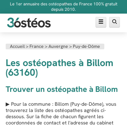
Le 1er annuaire des ostéopathes de France 100% gratuit
depuis 2010.
Annuaire des ostéopathes
Accueil
>
France
>
Auvergne
>
Puy-de-Dôme
FAQ
Les ostéopathes à Billom
Inscrire son cabinet
(63160)
Trouver un ostéopathe à Billom
▶ Pour la commune : Billom (Puy-de-Dôme), vous
trouverez la liste des ostéopathes agréés ci-
dessous. Sur la fiche de chacun figurent les
coordonnées de contact et l'adresse du cabinet