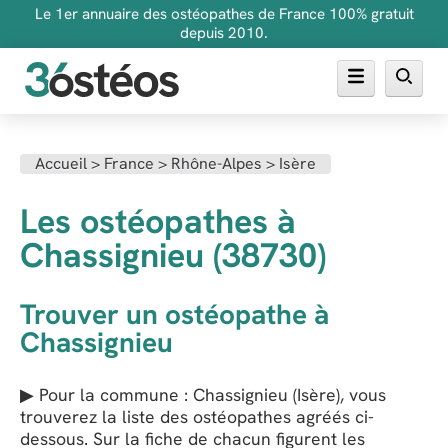
Le 1er annuaire des ostéopathes de France 100% gratuit
depuis 2010.
Annuaire des ostéopathes
Accueil
>
France
>
Rhône-Alpes
>
Isère
FAQ
Les ostéopathes à
Inscrire son cabinet
Chassignieu (38730)
Trouver un ostéopathe à
Chassignieu
▶ Pour la commune : Chassignieu (Isère), vous
trouverez la liste des ostéopathes agréés ci-
dessous. Sur la fiche de chacun figurent les