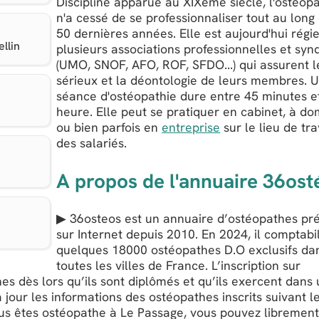
Discipline apparue au XIXème siècle, l'ostéop
n'a cessé de se professionnaliser tout au long
50 dernières années. Elle est aujourd'hui régi
llin
plusieurs associations professionnelles et syn
(UMO, SNOF, AFO, ROF, SFDO...) qui assurent l
sérieux et la déontologie de leurs membres. 
séance d'ostéopathie dure entre 45 minutes e
heure. Elle peut se pratiquer en cabinet, à dom
ou bien parfois en
entreprise
sur le lieu de tra
des salariés.
A propos de l'annuaire 36ost
▶ 36osteos est un annuaire d’ostéopathes pr
sur Internet depuis 2010. En 2024, il comptabi
quelques 18000 ostéopathes D.O exclusifs da
toutes les villes de France. L’inscription sur
es dès lors qu’ils sont diplômés et qu’ils exercent dans
 jour les informations des ostéopathes inscrits suivant l
vous êtes ostéopathe à Le Passage, vous pouvez libremen