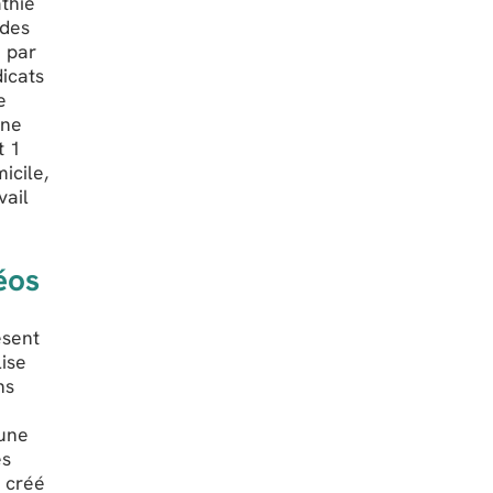
athie
 des
e par
dicats
e
Une
t 1
icile,
vail
éos
ésent
lise
ns
 une
es
t créé