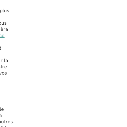
plus
e
ous
ière
nce
t
r la
otre
vos
le
a
autres.