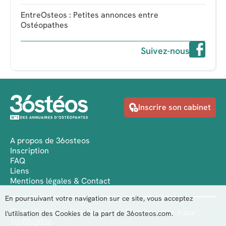
EntreOsteos : Petites annonces entre
Ostéopathes
Suivez-nous
Inscrire son cabinet
A propos de 36osteos
Inscription
FAQ
Liens
Mentions légales & Contact
En poursuivant votre navigation sur ce site, vous acceptez
Ⓒ 2010 - 2026 - 36osteos.com - Dernière mise à jour :
l'utilisation des Cookies de la part de 36osteos.com.
10/08/2026