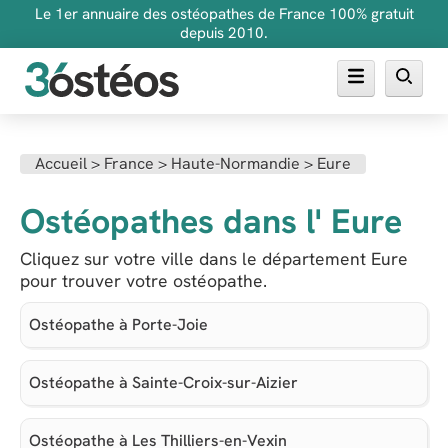
Le 1er annuaire des ostéopathes de France 100% gratuit
depuis 2010.
Annuaire des ostéopathes
Accueil >
France >
Haute-Normandie >
Eure
FAQ
Ostéopathes dans l' Eure
Inscrire son cabinet
Cliquez sur votre ville dans le département Eure
pour trouver votre ostéopathe.
Ostéopathe à Porte-Joie
Ostéopathe à Sainte-Croix-sur-Aizier
Ostéopathe à Les Thilliers-en-Vexin