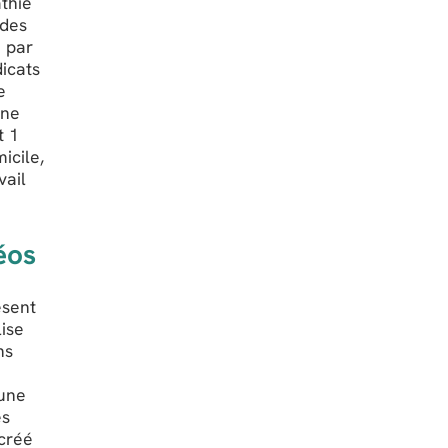
athie
 des
e par
dicats
e
Une
t 1
icile,
vail
éos
ésent
lise
ns
 une
es
 créé