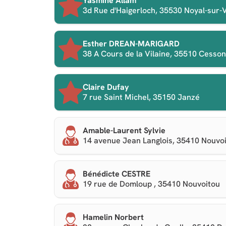
Yasmine Allam
3d Rue d'Haigerloch, 35530 Noyal-sur-V
Esther DREAN-MARIGARD
38 A Cours de la Vilaine, 35510 Cesso
Claire Dufay
7 rue Saint Michel, 35150 Janzé
Amable-Laurent Sylvie
14 avenue Jean Langlois, 35410 Nouvo
Bénédicte CESTRE
19 rue de Domloup , 35410 Nouvoitou
Hamelin Norbert