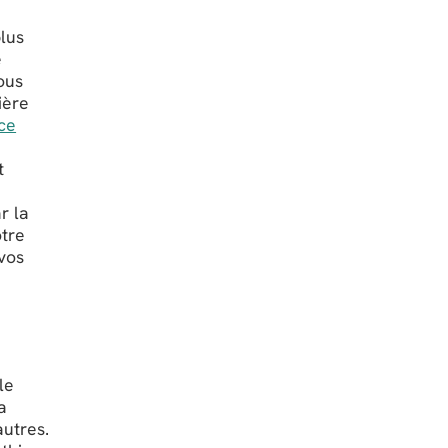
lus
e
ous
ière
nce
t
r la
otre
vos
le
a
autres.