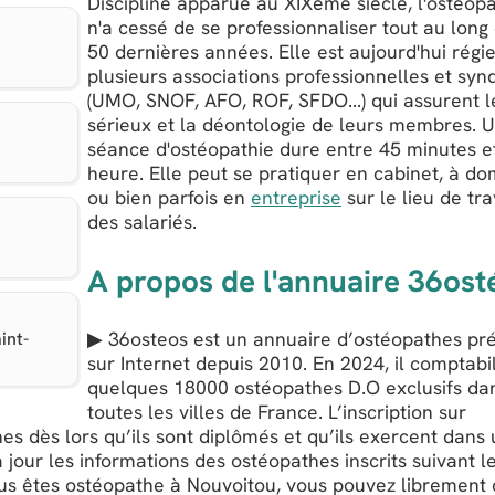
Discipline apparue au XIXème siècle, l'ostéop
n'a cessé de se professionnaliser tout au long
50 dernières années. Elle est aujourd'hui régi
plusieurs associations professionnelles et syn
(UMO, SNOF, AFO, ROF, SFDO...) qui assurent l
sérieux et la déontologie de leurs membres. 
séance d'ostéopathie dure entre 45 minutes e
heure. Elle peut se pratiquer en cabinet, à dom
ou bien parfois en
entreprise
sur le lieu de tra
des salariés.
A propos de l'annuaire 36ost
▶ 36osteos est un annuaire d’ostéopathes pr
int-
sur Internet depuis 2010. En 2024, il comptabi
quelques 18000 ostéopathes D.O exclusifs da
toutes les villes de France. L’inscription sur
es dès lors qu’ils sont diplômés et qu’ils exercent dans
 jour les informations des ostéopathes inscrits suivant l
vous êtes ostéopathe à Nouvoitou, vous pouvez librement