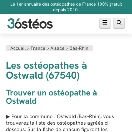
Le 1er annuaire des ostéopathes de France 100% gratuit
depuis 2010.
Annuaire des ostéopathes
Accueil
>
France
>
Alsace
>
Bas-Rhin
FAQ
Les ostéopathes à
Inscrire son cabinet
Ostwald (67540)
Trouver un ostéopathe à
Ostwald
▶ Pour la commune : Ostwald (Bas-Rhin), vous
trouverez la liste des ostéopathes agréés ci-
dessous. Sur la fiche de chacun figurent les