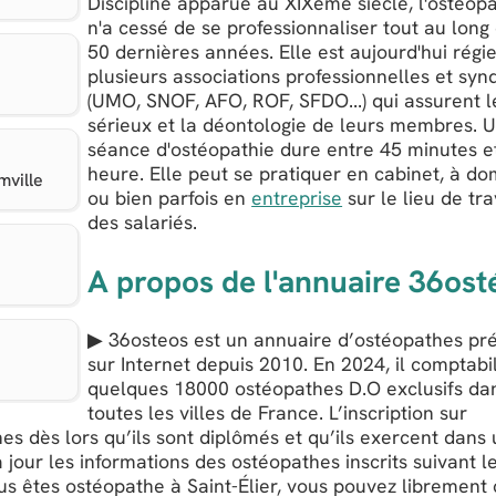
Discipline apparue au XIXème siècle, l'ostéop
n'a cessé de se professionnaliser tout au long
50 dernières années. Elle est aujourd'hui régi
plusieurs associations professionnelles et syn
(UMO, SNOF, AFO, ROF, SFDO...) qui assurent l
sérieux et la déontologie de leurs membres. 
séance d'ostéopathie dure entre 45 minutes e
heure. Elle peut se pratiquer en cabinet, à dom
mville
ou bien parfois en
entreprise
sur le lieu de tra
des salariés.
A propos de l'annuaire 36ost
▶ 36osteos est un annuaire d’ostéopathes pr
sur Internet depuis 2010. En 2024, il comptabi
quelques 18000 ostéopathes D.O exclusifs da
toutes les villes de France. L’inscription sur
es dès lors qu’ils sont diplômés et qu’ils exercent dans
 jour les informations des ostéopathes inscrits suivant l
ous êtes ostéopathe à Saint-Élier, vous pouvez librement