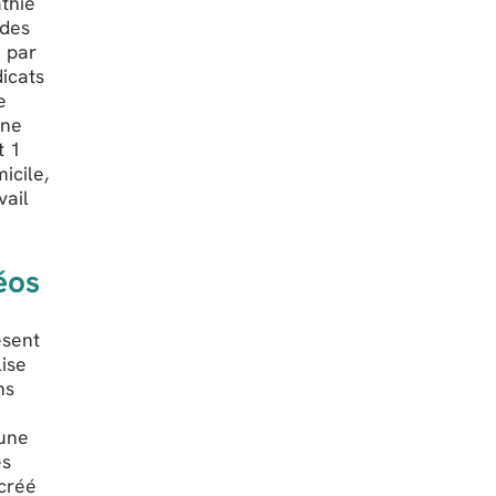
athie
 des
e par
dicats
e
Une
t 1
icile,
vail
éos
ésent
lise
ns
 une
es
 créé