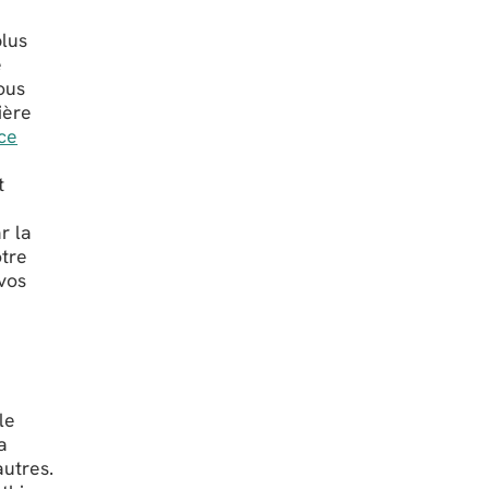
plus
e
ous
ière
nce
t
r la
otre
vos
le
a
autres.