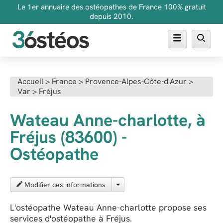
Le 1er annuaire des ostéopathes de France 100% gratuit
depuis 2010.
Annuaire des ostéopathes
Accueil
>
France
>
Provence-Alpes-Côte-d'Azur
>
Var
>
Fréjus
FAQ
Inscrire son cabinet
Wateau Anne-charlotte, à
Fréjus (83600) -
Ostéopathe
Modifier ces informations
L'ostéopathe Wateau Anne-charlotte propose ses
services d'ostéopathe à Fréjus.