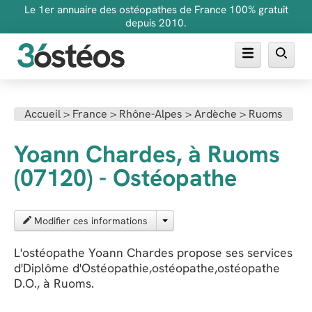
Le 1er annuaire des ostéopathes de France 100% gratuit
depuis 2010.
Annuaire des ostéopathes
Accueil
>
France
>
Rhône-Alpes
>
Ardèche
>
Ruoms
FAQ
Yoann Chardes, à Ruoms
Inscrire son cabinet
(07120) - Ostéopathe
Modifier ces informations
L'ostéopathe Yoann Chardes propose ses services
d'Diplôme d'Ostéopathie,ostéopathe,ostéopathe
D.O., à Ruoms.