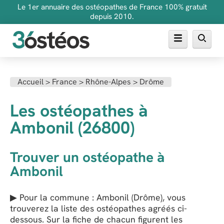
Le 1er annuaire des ostéopathes de France 100% gratuit
depuis 2010.
Annuaire des ostéopathes
Accueil
>
France
>
Rhône-Alpes
>
Drôme
FAQ
Les ostéopathes à
Inscrire son cabinet
Ambonil (26800)
Trouver un ostéopathe à
Ambonil
▶ Pour la commune : Ambonil (Drôme), vous
trouverez la liste des ostéopathes agréés ci-
dessous. Sur la fiche de chacun figurent les