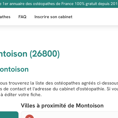
e 1er annuaire des ostéopathes de France 100% gratuit depuis 201
athes
FAQ
Inscrire son cabinet
toison (26800)
ontoison
us trouverez la liste des ostéopathes agréés ci-dessous
s de contact et l'adresse du cabinet d'ostéopathie. Si vo
 éditer votre fiche.
Villes à proximité de Montoison