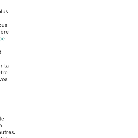
plus
e
ous
ière
nce
t
r la
otre
vos
le
a
autres.