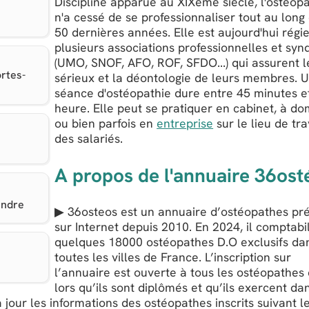
Discipline apparue au XIXème siècle, l'ostéop
n'a cessé de se professionnaliser tout au long
50 dernières années. Elle est aujourd'hui régi
plusieurs associations professionnelles et syn
(UMO, SNOF, AFO, ROF, SFDO...) qui assurent l
rtes-
sérieux et la déontologie de leurs membres. 
séance d'ostéopathie dure entre 45 minutes e
heure. Elle peut se pratiquer en cabinet, à dom
ou bien parfois en
entreprise
sur le lieu de tra
des salariés.
A propos de l'annuaire 36ost
endre
▶ 36osteos est un annuaire d’ostéopathes pr
sur Internet depuis 2010. En 2024, il comptabi
quelques 18000 ostéopathes D.O exclusifs da
toutes les villes de France. L’inscription sur
l’annuaire est ouverte à tous les ostéopathes
lors qu’ils sont diplômés et qu’ils exercent da
 jour les informations des ostéopathes inscrits suivant l