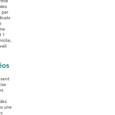
athie
 des
e par
dicats
e
Une
t 1
icile,
vail
éos
ésent
lise
ns
 dès
ns une
es