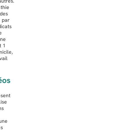
autres.
athie
 des
e par
dicats
e
Une
t 1
icile,
vail
éos
ésent
lise
ns
 une
es