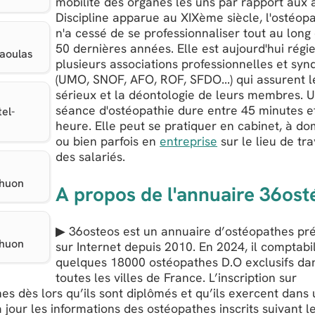
mobilité des organes les uns par rapport aux 
Discipline apparue au XIXème siècle, l'ostéop
n'a cessé de se professionnaliser tout au long
50 dernières années. Elle est aujourd'hui régi
Daoulas
plusieurs associations professionnelles et syn
(UMO, SNOF, AFO, ROF, SFDO...) qui assurent l
sérieux et la déontologie de leurs membres. 
séance d'ostéopathie dure entre 45 minutes e
el-
heure. Elle peut se pratiquer en cabinet, à dom
ou bien parfois en
entreprise
sur le lieu de tra
des salariés.
rhuon
A propos de l'annuaire 36ost
▶ 36osteos est un annuaire d’ostéopathes pr
rhuon
sur Internet depuis 2010. En 2024, il comptabi
quelques 18000 ostéopathes D.O exclusifs da
toutes les villes de France. L’inscription sur
es dès lors qu’ils sont diplômés et qu’ils exercent dans
 jour les informations des ostéopathes inscrits suivant l