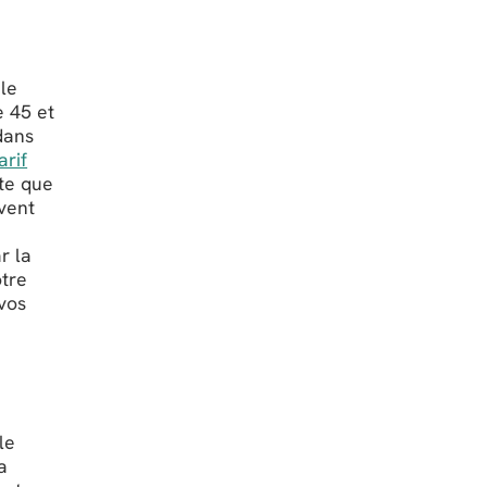
le
e 45 et
dans
arif
ête que
vent
r la
otre
vos
le
a