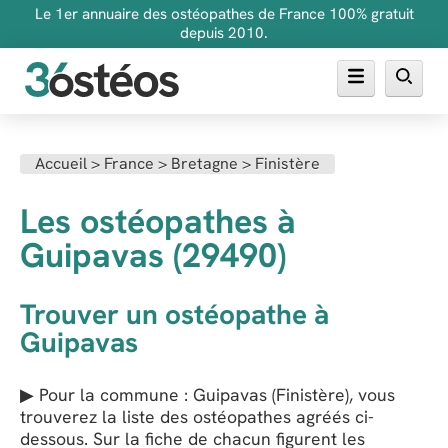
Le 1er annuaire des ostéopathes de France 100% gratuit
depuis 2010.
Annuaire des ostéopathes
Accueil
>
France
>
Bretagne
>
Finistère
FAQ
Les ostéopathes à
Inscrire son cabinet
Guipavas (29490)
Trouver un ostéopathe à
Guipavas
▶ Pour la commune : Guipavas (Finistère), vous
trouverez la liste des ostéopathes agréés ci-
dessous. Sur la fiche de chacun figurent les