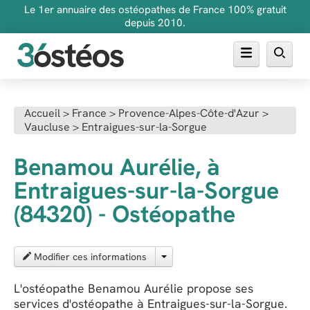
Le 1er annuaire des ostéopathes de France 100% gratuit
depuis 2010.
Annuaire des ostéopathes
Accueil
>
France
>
Provence-Alpes-Côte-d'Azur
>
Vaucluse
>
Entraigues-sur-la-Sorgue
FAQ
Inscrire son cabinet
Benamou Aurélie, à
Entraigues-sur-la-Sorgue
(84320) - Ostéopathe
Modifier ces informations
L'ostéopathe Benamou Aurélie propose ses
services d'ostéopathe à Entraigues-sur-la-Sorgue.