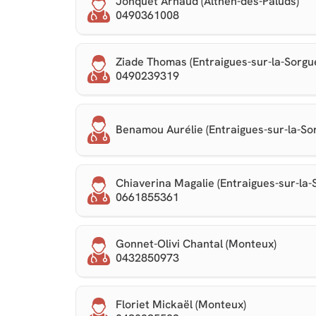
Jonquet Arnaud (Althen-des-Paluds)
0490361008
Ziade Thomas (Entraigues-sur-la-Sorgu
0490239319
Benamou Aurélie (Entraigues-sur-la-So
Chiaverina Magalie (Entraigues-sur-la-
0661855361
Gonnet-Olivi Chantal (Monteux)
0432850973
Floriet Mickaël (Monteux)