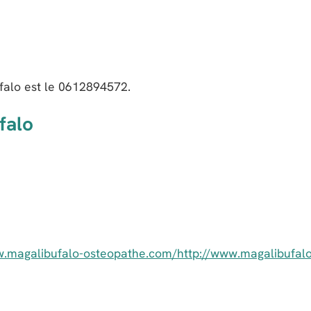
alo est le
0612894572
.
falo
w.magalibufalo-osteopathe.com/http://www.magalibufalo