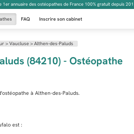
e 1er annuaire des ostéopathes de France 100% gratuit depuis 201
athes
FAQ
Inscrire son cabinet
ur
>
Vaucluse
>
Althen-des-Paluds
Paluds (84210) - Ostéopathe
d'ostéopathe à Althen-des-Paluds.
ufalo
est :