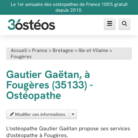
Le 1er annuaire des ostéopathes de France 100% gratuit
depuis 2010.
Annuaire des ostéopathes
Accueil
>
France
>
Bretagne
>
Ille-et-Vilaine
>
Fougères
FAQ
Inscrire son cabinet
Gautier Gaëtan, à
Fougères (35133) -
Ostéopathe
Modifier ces informations
L'ostéopathe Gautier Gaëtan propose ses services
d'ostéopathe à Fougères.