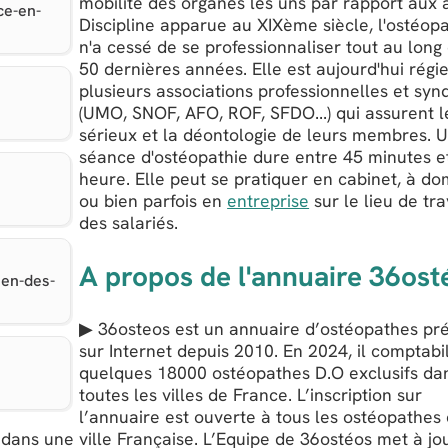
mobilité des organes les uns par rapport aux 
ce-en-
Discipline apparue au XIXème siècle, l'ostéop
n'a cessé de se professionnaliser tout au long
50 dernières années. Elle est aujourd'hui régi
plusieurs associations professionnelles et syn
(UMO, SNOF, AFO, ROF, SFDO...) qui assurent l
sérieux et la déontologie de leurs membres. 
séance d'ostéopathie dure entre 45 minutes e
heure. Elle peut se pratiquer en cabinet, à dom
ou bien parfois en
entreprise
sur le lieu de tra
des salariés.
A propos de l'annuaire 36ost
uen-des-
▶ 36osteos est un annuaire d’ostéopathes pr
sur Internet depuis 2010. En 2024, il comptabi
quelques 18000 ostéopathes D.O exclusifs da
toutes les villes de France. L’inscription sur
l’annuaire est ouverte à tous les ostéopathes
t dans une ville Française. L’Equipe de 36ostéos met à jou