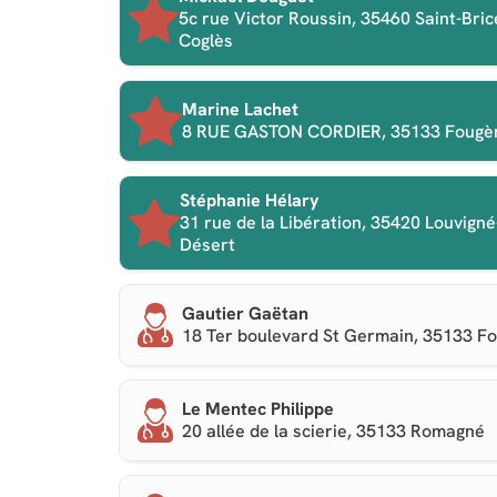
5c rue Victor Roussin, 35460 Saint-Bric
Coglès
Marine Lachet
8 RUE GASTON CORDIER, 35133 Fougè
Stéphanie Hélary
31 rue de la Libération, 35420 Louvigné
Désert
Gautier Gaëtan
18 Ter boulevard St Germain, 35133 F
Le Mentec Philippe
20 allée de la scierie, 35133 Romagné