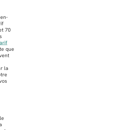
-en-
if
et 70
s
arif
ête que
vent
r la
otre
vos
le
a