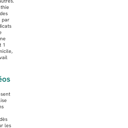
autres.
athie
 des
e par
dicats
e
Une
t 1
icile,
vail
éos
ésent
lise
ns
 dès
r les