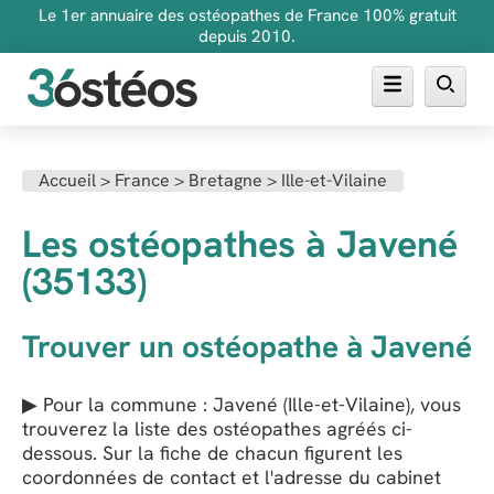
Le 1er annuaire des ostéopathes de France 100% gratuit
depuis 2010.
Annuaire des ostéopathes
Accueil
>
France
>
Bretagne
>
Ille-et-Vilaine
FAQ
Les ostéopathes à Javené
Inscrire son cabinet
(35133)
Trouver un ostéopathe à Javené
▶ Pour la commune : Javené (Ille-et-Vilaine), vous
trouverez la liste des ostéopathes agréés ci-
dessous. Sur la fiche de chacun figurent les
coordonnées de contact et l'adresse du cabinet