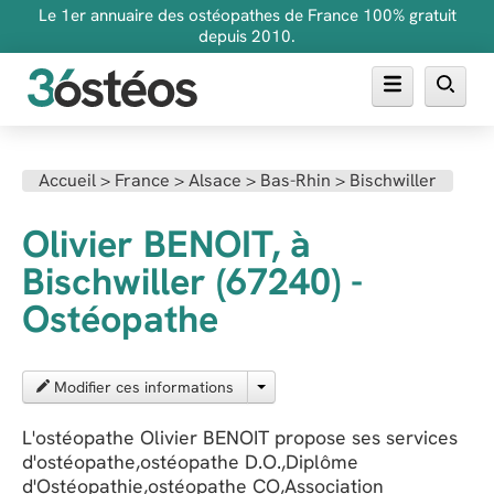
Le 1er annuaire des ostéopathes de France 100% gratuit
depuis 2010.
Annuaire des ostéopathes
Accueil
>
France
>
Alsace
>
Bas-Rhin
>
Bischwiller
FAQ
Olivier BENOIT, à
Inscrire son cabinet
Bischwiller (67240) -
Ostéopathe
Modifier ces informations
L'ostéopathe Olivier BENOIT propose ses services
d'ostéopathe,ostéopathe D.O.,Diplôme
d'Ostéopathie,ostéopathe CO,Association