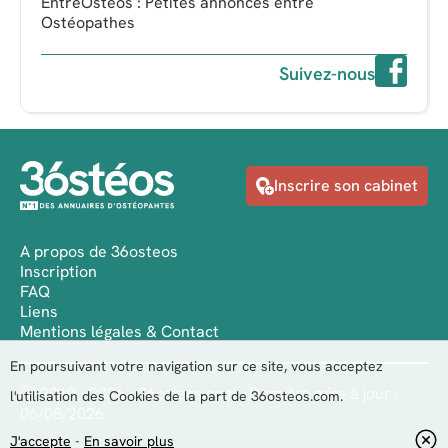
EntreOsteos : Petites annonces entre
Ostéopathes
Suivez-nous
Inscrire son cabinet
A propos de 36osteos
Inscription
FAQ
Liens
Mentions légales & Contact
En poursuivant votre navigation sur ce site, vous acceptez
Ⓒ 2010 - 2026 - 36osteos.com - Dernière mise à jour :
l'utilisation des Cookies de la part de 36osteos.com.
06/08/2026
J'accepte
-
En savoir plus