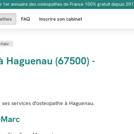
e 1er annuaire des ostéopathes de France 100% gratuit depuis 201
athes
FAQ
Inscrire son cabinet
enau
à Haguenau (67500) -
 ses services d'ostéopathe à Haguenau.
-Marc