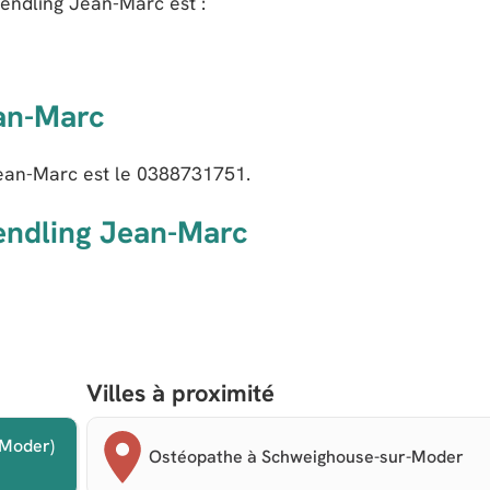
endling Jean-Marc
est :
an-Marc
ean-Marc est le
0388731751
.
endling Jean-Marc
Villes à proximité
-Moder)
Ostéopathe à Schweighouse-sur-Moder