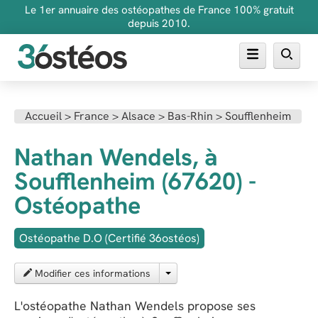
Le 1er annuaire des ostéopathes de France 100% gratuit
depuis 2010.
Annuaire des ostéopathes
Accueil
>
France
>
Alsace
>
Bas-Rhin
>
Soufflenheim
FAQ
Nathan Wendels, à
Inscrire son cabinet
Soufflenheim (67620) -
Ostéopathe
Ostéopathe D.O (Certifié 36ostéos)
Modifier ces informations
L'ostéopathe Nathan Wendels propose ses