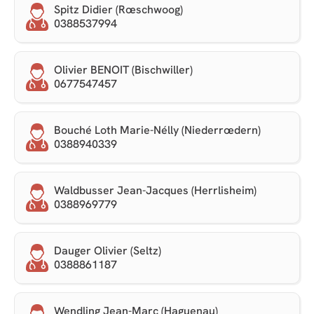
Spitz Didier (Rœschwoog)
0388537994
Olivier BENOIT (Bischwiller)
0677547457
Bouché Loth Marie-Nélly (Niederrœdern)
0388940339
Waldbusser Jean-Jacques (Herrlisheim)
0388969779
Dauger Olivier (Seltz)
0388861187
Wendling Jean-Marc (Haguenau)