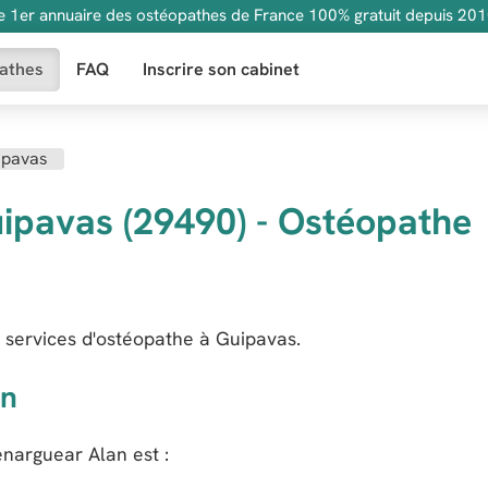
e 1er annuaire des ostéopathes de France 100% gratuit depuis 201
athes
FAQ
Inscrire son cabinet
ipavas
ipavas (29490) - Ostéopathe
 services d'ostéopathe à Guipavas.
an
enarguear Alan
est :