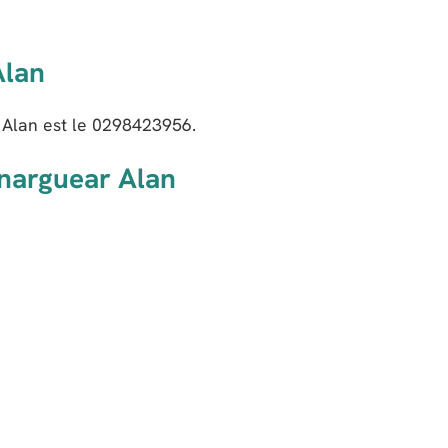
Alan
Alan est le
0298423956
.
enarguear Alan