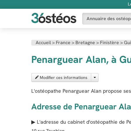
L
Annuaire des ostéop
Accueil
>
France
>
Bretagne
>
Finistère
>
Gu
Penarguear Alan, à Gu
Modifier ces informations
L'ostéopathe Penarguear Alan propose ses
Adresse de Penarguear Al
▶ L'adresse du cabinet d'ostéopathie de
P
10 rue Tourbian