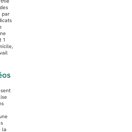
athie
 des
e par
dicats
e
Une
t 1
icile,
vail
éos
ésent
lise
ns
 une
es
 la