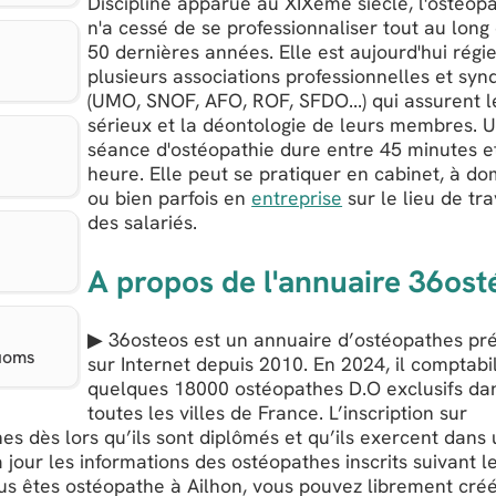
Discipline apparue au XIXème siècle, l'ostéop
n'a cessé de se professionnaliser tout au long
50 dernières années. Elle est aujourd'hui régi
plusieurs associations professionnelles et syn
(UMO, SNOF, AFO, ROF, SFDO...) qui assurent l
sérieux et la déontologie de leurs membres. 
séance d'ostéopathie dure entre 45 minutes e
heure. Elle peut se pratiquer en cabinet, à dom
ou bien parfois en
entreprise
sur le lieu de tra
des salariés.
A propos de l'annuaire 36ost
▶ 36osteos est un annuaire d’ostéopathes pr
Ruoms
sur Internet depuis 2010. En 2024, il comptabi
quelques 18000 ostéopathes D.O exclusifs da
toutes les villes de France. L’inscription sur
es dès lors qu’ils sont diplômés et qu’ils exercent dans
 jour les informations des ostéopathes inscrits suivant l
ous êtes ostéopathe à Ailhon, vous pouvez librement créé