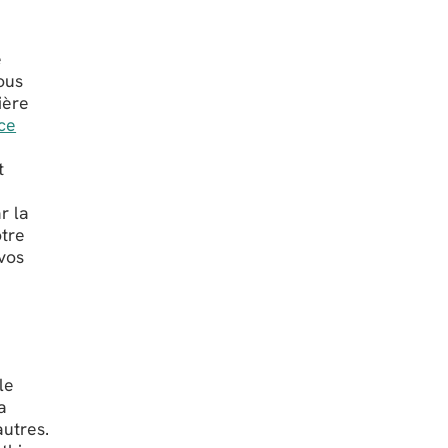
e
ous
ière
nce
t
r la
otre
vos
le
a
autres.