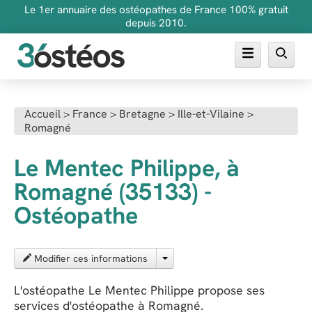
Le 1er annuaire des ostéopathes de France 100% gratuit
depuis 2010.
Annuaire des ostéopathes
Accueil
>
France
>
Bretagne
>
Ille-et-Vilaine
>
Romagné
FAQ
Inscrire son cabinet
Le Mentec Philippe, à
Romagné (35133) -
Ostéopathe
Modifier ces informations
L'ostéopathe Le Mentec Philippe propose ses
services d'ostéopathe à Romagné.