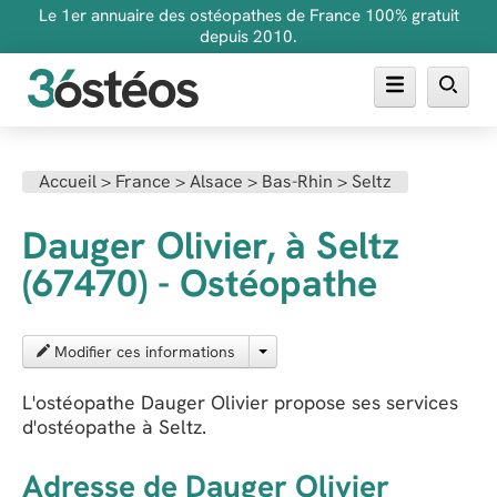
Le 1er annuaire des ostéopathes de France 100% gratuit
depuis 2010.
Annuaire des ostéopathes
Accueil
>
France
>
Alsace
>
Bas-Rhin
>
Seltz
FAQ
Dauger Olivier, à Seltz
Inscrire son cabinet
(67470) - Ostéopathe
Modifier ces informations
L'ostéopathe Dauger Olivier propose ses services
d'ostéopathe à Seltz.
Adresse de Dauger Olivier