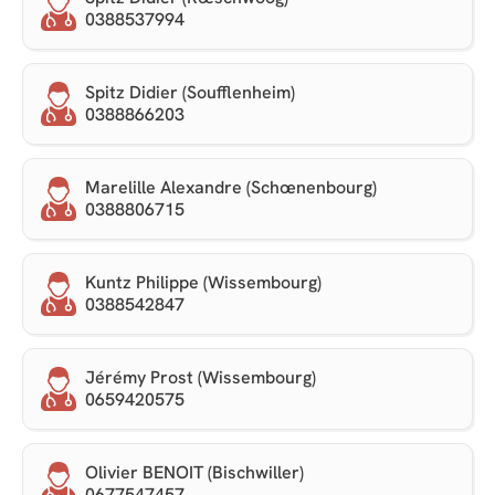
0388537994
Spitz Didier (Soufflenheim)
0388866203
Marelille Alexandre (Schœnenbourg)
0388806715
Kuntz Philippe (Wissembourg)
0388542847
Jérémy Prost (Wissembourg)
0659420575
Olivier BENOIT (Bischwiller)
0677547457