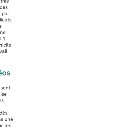
athie
 des
e par
dicats
e
Une
t 1
icile,
vail
éos
ésent
lise
ns
 dès
ns une
r les