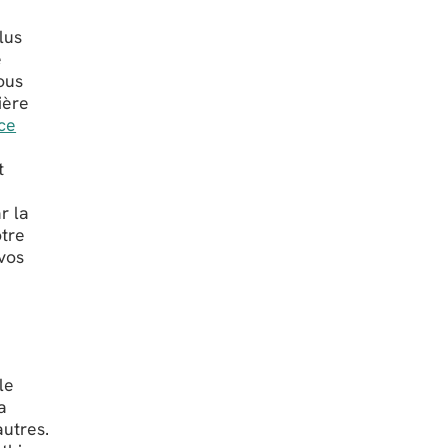
lus
e
ous
ière
nce
t
r la
otre
vos
le
a
autres.