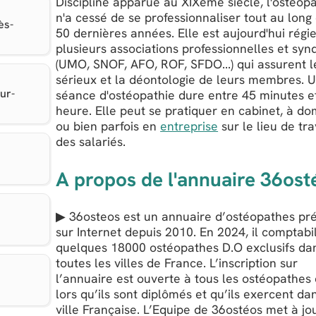
Discipline apparue au XIXème siècle, l'ostéop
n'a cessé de se professionnaliser tout au long
ès-
50 dernières années. Elle est aujourd'hui régi
plusieurs associations professionnelles et syn
(UMO, SNOF, AFO, ROF, SFDO...) qui assurent l
sérieux et la déontologie de leurs membres. 
ur-
séance d'ostéopathie dure entre 45 minutes e
heure. Elle peut se pratiquer en cabinet, à dom
ou bien parfois en
entreprise
sur le lieu de tra
des salariés.
A propos de l'annuaire 36ost
▶ 36osteos est un annuaire d’ostéopathes pr
sur Internet depuis 2010. En 2024, il comptabi
quelques 18000 ostéopathes D.O exclusifs da
toutes les villes de France. L’inscription sur
l’annuaire est ouverte à tous les ostéopathes
lors qu’ils sont diplômés et qu’ils exercent da
ville Française. L’Equipe de 36ostéos met à jou