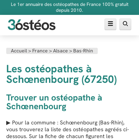
Le 1er annuaire des ostéopathes de France 100% gratuit
depuis 2010.
Annuaire des ostéopathes
Accueil
>
France
>
Alsace
>
Bas-Rhin
FAQ
Les ostéopathes à
Inscrire son cabinet
Schœnenbourg (67250)
Trouver un ostéopathe à
Schœnenbourg
▶ Pour la commune : Schœnenbourg (Bas-Rhin),
vous trouverez la liste des ostéopathes agréés ci-
dessous. Sur la fiche de chacun figurent les